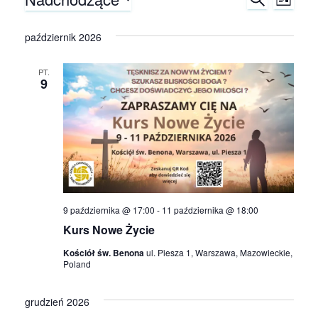
Wydarzenia
W
W
L
Z
I
W
U
y
y
S
y
październik 2026
K
T
A
d
b
A
d
J
i
PT.
a
9
e
a
r
r
z
r
z
d
z
e
a
t
n
e
ę
9 października @ 17:00
-
11 października @ 18:00
.
i
n
Kurs Nowe Życie
e
Kościół św. Benona
ul. Piesza 1, Warszawa, Mazowieckie,
i
Poland
W
a
i
grudzień 2026