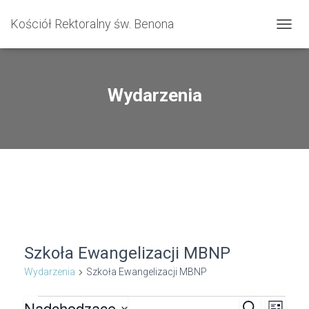
Kościół Rektoralny św. Benona
PRZE
NAWI
Wydarzenia
Szkoła Ewangelizacji MBNP
Wydarzenia
Szkoła Ewangelizacji MBNP
Nadchodzące
S