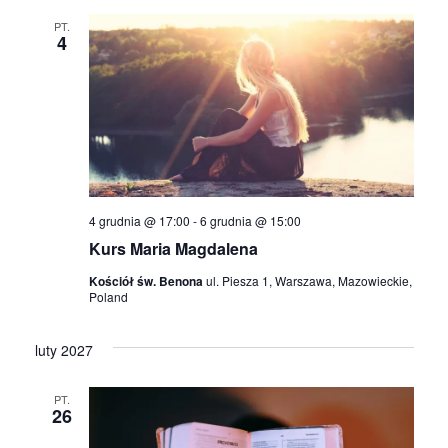
N
d
PT.
4
o
a
k
w
i
i
n
g
a
4 grudnia @ 17:00
-
6 grudnia @ 15:00
a
w
Kurs Maria Magdalena
c
i
Kościół św. Benona
ul. Piesza 1, Warszawa, Mazowieckie,
Poland
g
j
a
luty 2027
a
c
PT.
p
26
j