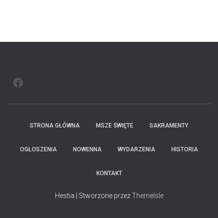
n
i
u
i
FACEBOOK
w
i
STRONA GŁÓWNA
MSZE ŚWIĘTE
SAKRAMENTY
d
OGŁOSZENIA
NOWENNA
WYDARZENIA
HISTORIA
o
KONTAKT
k
Hestia | Stworzone przez
ThemeIsle
a