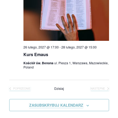
o
a
w
y
s
26 lutego, 2027 @ 17:00
-
28 lutego, 2027 @ 15:00
z
Kurs Emaus
u
Kościół św. Benona
ul. Piesza 1, Warszawa, Mazowieckie,
Poland
k
i
Dzisiaj
POPRZEDNIE
NASTĘPNE
WYDARZENIA
WYDARZENIA
w
ZASUBSKRYBUJ KALENDARZ
a