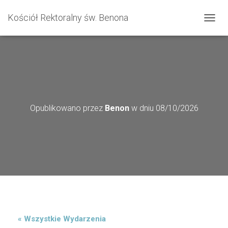
Kościół Rektoralny św. Benona
P
R
Z
E
Ł
Ą
C
Z
N
Opublikowano przez
Benon
w dniu
08/10/2026
A
W
I
G
A
C
J
Ę
« Wszystkie Wydarzenia