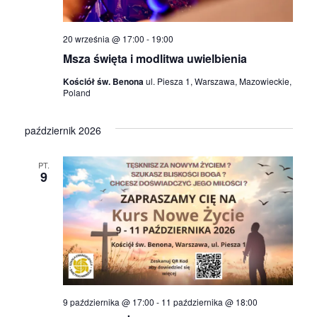
a
20 września @ 17:00
-
19:00
c
Msza święta i modlitwa uwielbienia
h
Kościół św. Benona
ul. Piesza 1, Warszawa, Mazowieckie,
Poland
październik 2026
PT.
9
9 października @ 17:00
-
11 października @ 18:00