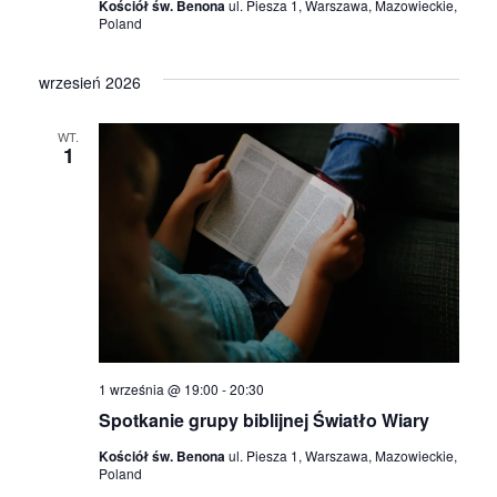
Kościół św. Benona
ul. Piesza 1, Warszawa, Mazowieckie,
a
Poland
i
N
d
wrzesień 2026
o
a
WT.
1
k
w
i
i
n
g
a
a
w
c
i
1 września @ 19:00
-
20:30
g
j
Spotkanie grupy biblijnej Światło Wiary
a
Kościół św. Benona
ul. Piesza 1, Warszawa, Mazowieckie,
a
Poland