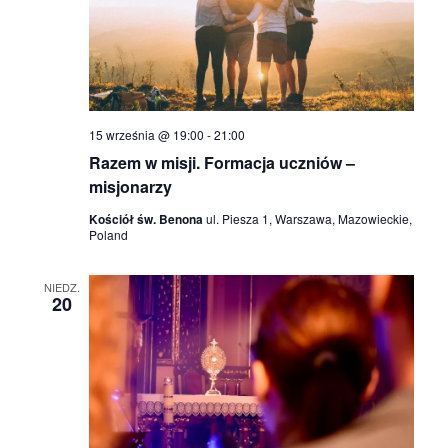
a
n
i
15 września @ 19:00
-
21:00
u
Razem w misji. Formacja uczniów –
misjonarzy
i
Kościół św. Benona
ul. Piesza 1, Warszawa, Mazowieckie,
Poland
w
NIEDZ.
i
20
d
o
k