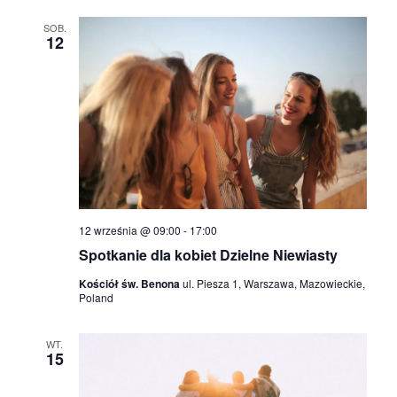
c
p
SOB.
j
12
o
a
w
y
s
z
12 września @ 09:00
-
17:00
Spotkanie dla kobiet Dzielne Niewiasty
u
Kościół św. Benona
ul. Piesza 1, Warszawa, Mazowieckie,
k
Poland
i
WT.
15
w