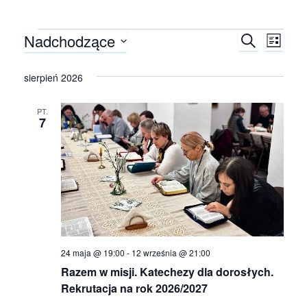
Nadchodzące
Wydarzenia
S
W
W
L
Z
I
W
U
y
y
S
y
sierpień 2026
K
T
A
d
b
A
d
J
i
PT.
a
7
e
a
r
r
z
r
z
d
z
e
a
t
n
e
ę
.
i
24 maja @ 19:00
-
12 września @ 21:00
n
Razem w misji. Katechezy dla dorosłych.
e
Rekrutacja na rok 2026/2027
i
W