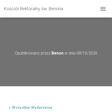
Kościół Rektoralny św. Benona
P
R
Z
E
Ł
Ą
C
Z
N
Opublikowano przez
Benon
w dniu
08/10/2026
A
W
I
G
A
C
J
Ę
« Wszystkie Wydarzenia