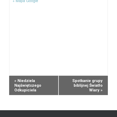
+ Mapa Google
W
«
Niedziela
Spotkanie grupy
Najświętszego
biblijnej Światło
y
Odkupiciela
Wiary
»
d
a