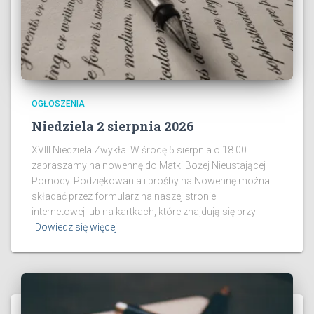
OGŁOSZENIA
Niedziela 2 sierpnia 2026
XVIII Niedziela Zwykła. W środę 5 sierpnia o 18.00
zapraszamy na nowennę do Matki Bożej Nieustającej
Pomocy. Podziękowania i prośby na Nowennę można
składać przez formularz na naszej stronie
internetowej lub na kartkach, które znajdują się przy
Dowiedz się więcej