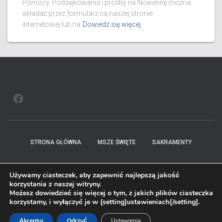
Pomocy. Podziękowania i prośby na Nowennę można
składać przez formularz na naszej stronie
internetowej lub na
Dowiedz się więcej
FACEBOOK
STRONA GŁÓWNA
MSZE ŚWIĘTE
SAKRAMENTY
OGŁOSZENIA
NOWENNA
WYDARZENIA
HISTORIA
Używamy ciasteczek, aby zapewnić najlepszą jakość
korzystania z naszej witryny.
KONTAKT
Możesz dowiedzieć się więcej o tym, z jakich plików ciasteczka
korzystamy, i wyłączyć je w {setting]ustawieniach{/setting].
Hestia | Stworzone przez
ThemeIsle
Akceptuj
Odrzuć
Ustawienia