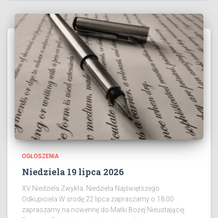
OGŁOSZENIA
Niedziela 19 lipca 2026
XV Niedziela Zwykła. Niedziela Najświętszego
Odkupiciela W środę 22 lipca zapraszamy o 18.00
zapraszamy na nowennę do Matki Bożej Nieustającej