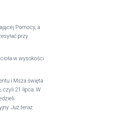
ającej Pomocy, a
zesyłać przy
ościoła w wysokości
entu i Msza święta
 czyli 21 lipca. W
dzieli
jny. Już teraz