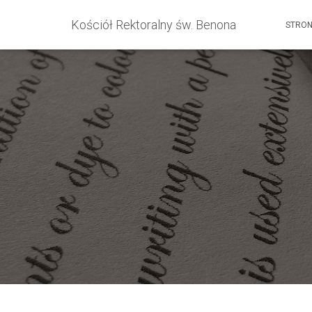
Kościół Rektoralny św. Benona
STRO