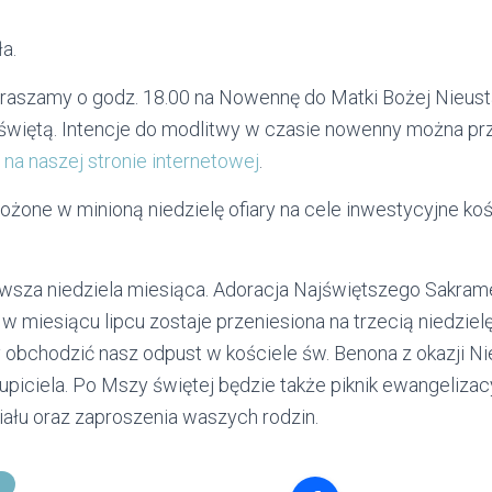
a.
praszamy o godz. 18.00 na Nowennę do Matki Bożej Nieust
świętą. Intencje do modlitwy w czasie nowenny można pr
 na naszej stronie internetowej
.
łożone w minioną niedzielę ofiary na cele inwestycyjne k
erwsza niedziela miesiąca. Adoracja Najświętszego Sakram
w miesiącu lipcu zostaje przeniesiona na trzecią niedzielę,
 obchodzić nasz odpust w kościele św. Benona z okazji Nie
iciela. Po Mszy świętej będzie także piknik ewangelizacy
ału oraz zaproszenia waszych rodzin.