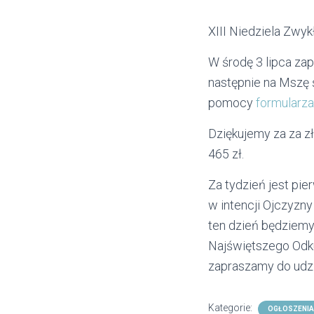
XIII Niedziela Zwykł
W środę 3 lipca za
następnie na Mszę 
pomocy
formularza
Dziękujemy za za z
465 zł.
Za tydzień jest pi
w intencji Ojczyzny 
ten dzień będziemy
Najświętszego Odkup
zapraszamy do udzi
Kategorie:
OGŁOSZENIA