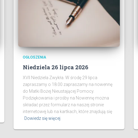
OGŁOSZENIA
Niedziela 26 lipca 2026
XVII Niedziela Zwykła. W środę 29 lipca
zapraszamy o 18.00 zapraszamy na nowennę
do Matki Bożej Nieustającej Pomocy.
Podziękowania i prośby na Nowennę można
składać przez formularz na naszej stronie
internetowej lub na kartkach, które znajdują się
Dowiedz się więcej