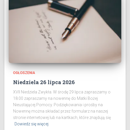
OGŁOSZENIA
Niedziela 26 lipca 2026
XVII Niedziela Zwykła. W środę 29 lipca zapraszamy o
18.00 zapraszamy na nowennę do Matki Bożej
Nieustającej Pomocy. Podziękowania i prośby na
Nowennę można składać przez formularz na naszej
stronie internetowej lub na kartkach, które znajdują się
Dowiedz się więcej