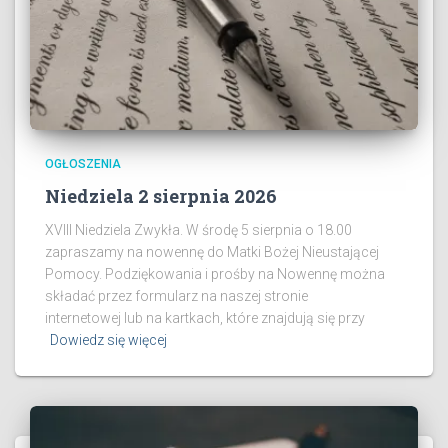
OGŁOSZENIA
Niedziela 2 sierpnia 2026
XVIII Niedziela Zwykła. W środę 5 sierpnia o 18.00
zapraszamy na nowennę do Matki Bożej Nieustającej
Pomocy. Podziękowania i prośby na Nowennę można
składać przez formularz na naszej stronie
internetowej lub na kartkach, które znajdują się przy
Dowiedz się więcej