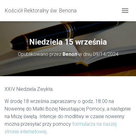
Kościół Rektoralny św. Benona
P
R
Z
E
Ł
Niedziela 15 września
Ą
C
Opublikowano przez
Benon
w dniu
09/14/2024
Z
N
A
W
I
G
XXIV Niedziela Zwykła.
A
C
W środę 18 września zapraszamy o godz. 18.00 na
J
Ę
Nowennę do Matki Bożej Nieustającej Pomocy, a następnie
na Mszę świętą. Intencje do modlitwy w czasie nowenny
można przesyłać przy pomocy
formularza na naszej
stronie internetowej
.