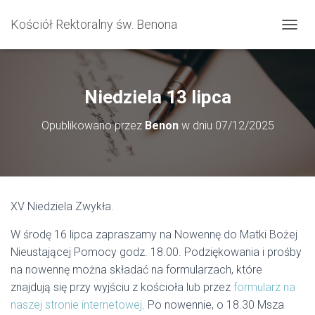
Kościół Rektoralny św. Benona
P
R
Z
E
Ł
Niedziela 13 lipca
Ą
C
Opublikowano przez
Benon
w dniu
07/12/2025
Z
N
A
W
I
G
XV Niedziela Zwykła.
A
C
W środę 16 lipca zapraszamy na Nowennę do Matki Bożej
J
Ę
Nieustającej Pomocy godz. 18.00. Podziękowania i prośby
na nowennę można składać na formularzach, które
znajdują się przy wyjściu z kościoła lub przez
formularz na
naszej stronie internetowej
. Po nowennie, o 18.30 Msza