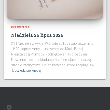
OGŁOSZENIA
Niedziela 26 lipca 2026
XVII Niedziela Zwykła. W środę 29 lipca zapraszamy o
18.00 zapraszamy na nowennę do Matki Bożej
Nieustającej Pomocy. Podziękowania i prośby na
Nowennę można składać przez formularz na naszej
stronie internetowej lub na kartkach, które znajdują się
Dowiedz się więcej
FACEBOOK