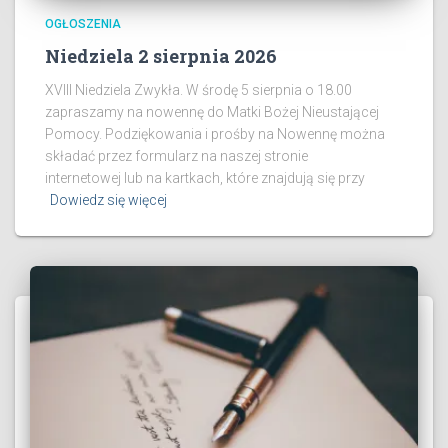
OGŁOSZENIA
Niedziela 2 sierpnia 2026
XVIII Niedziela Zwykła. W środę 5 sierpnia o 18.00
zapraszamy na nowennę do Matki Bożej Nieustającej
Pomocy. Podziękowania i prośby na Nowennę można
składać przez formularz na naszej stronie
internetowej lub na kartkach, które znajdują się przy
Dowiedz się więcej