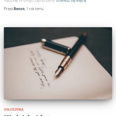
niedzielę 16 lutego zapraszamy
Dowiedz się więcej
Przez
Benon
,
1 rok
temu
OGŁOSZENIA