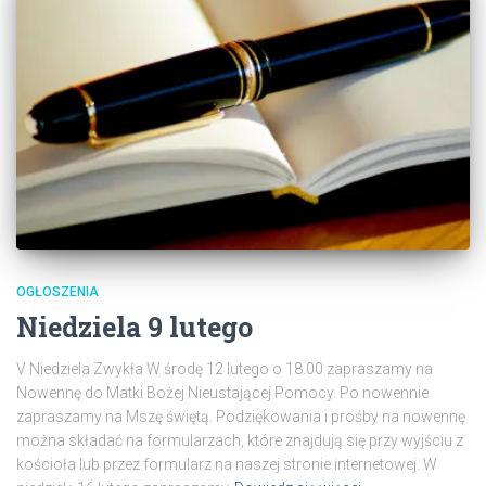
OGŁOSZENIA
Niedziela 9 lutego
V Niedziela Zwykła W środę 12 lutego o 18.00 zapraszamy na
Nowennę do Matki Bożej Nieustającej Pomocy. Po nowennie
zapraszamy na Mszę świętą. Podziękowania i prośby na nowennę
można składać na formularzach, które znajdują się przy wyjściu z
kościoła lub przez formularz na naszej stronie internetowej. W