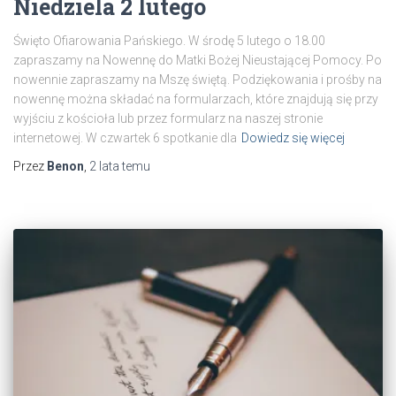
Niedziela 2 lutego
Święto Ofiarowania Pańskiego. W środę 5 lutego o 18.00
zapraszamy na Nowennę do Matki Bożej Nieustającej Pomocy. Po
nowennie zapraszamy na Mszę świętą. Podziękowania i prośby na
nowennę można składać na formularzach, które znajdują się przy
wyjściu z kościoła lub przez formularz na naszej stronie
internetowej. W czwartek 6 spotkanie dla
Dowiedz się więcej
Przez
Benon
,
2 lata
temu