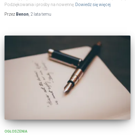
Podziękowania i prośby na nowennę
Dowiedz się więcej
Przez
Benon
,
2 lata
temu
OGŁOSZENIA