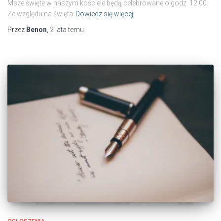
Msze święte w naszym kościele będą celebrowane o godz. 12.00.
Ze względu na święta
Dowiedz się więcej
Przez
Benon
,
2 lata
temu