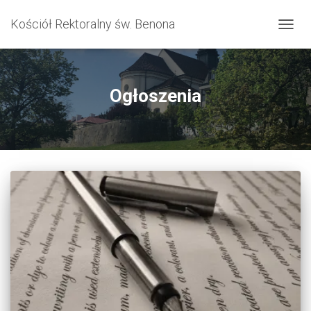
Kościół Rektoralny św. Benona
PRZE
NAWI
Ogłoszenia