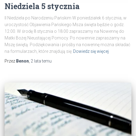
Niedziela 5 stycznia
II Niedziela po Narodzeniu Pańskim W poniedziałek 6 stycznia, w
uroczystość Objawienia Pańskiego Msza święta będzie o godz.
12.00. W środę 8 stycznia o 18.00 zapraszamy na Nowennę do
Matki Bożej Nieustającej Pomocy. Po nowennie zapraszamy na
Mszę świętą. Podziękowania i prośby na nowennę można składać
na formularzach, które znajdują się
Dowiedz się więcej
Przez
Benon
,
2 lata
temu