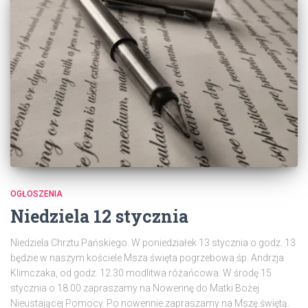
OGŁOSZENIA
Niedziela 12 stycznia
Niedziela Chrztu Pańskiego. W poniedziałek 13 stycznia o godz. 13
będzie w naszym kościele Msza święta pogrzebowa śp. Andrzja
Klimczaka, od godz. 12.30 modlitwa różańcowa. W środę 15
stycznia o 18.00 zapraszamy na Nowennę do Matki Bożej
Nieustającej Pomocy. Po nowennie zapraszamy na Mszę świętą.