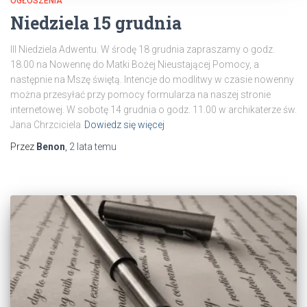
OGŁOSZENIA
Niedziela 15 grudnia
III Niedziela Adwentu. W środę 18 grudnia zapraszamy o godz.
18.00 na Nowennę do Matki Bożej Nieustającej Pomocy, a
następnie na Mszę świętą. Intencje do modlitwy w czasie nowenny
można przesyłać przy pomocy formularza na naszej stronie
internetowej. W sobotę 14 grudnia o godz. 11.00 w archikaterze św.
Jana Chrzciciela
Dowiedz się więcej
Przez
Benon
,
2 lata
temu