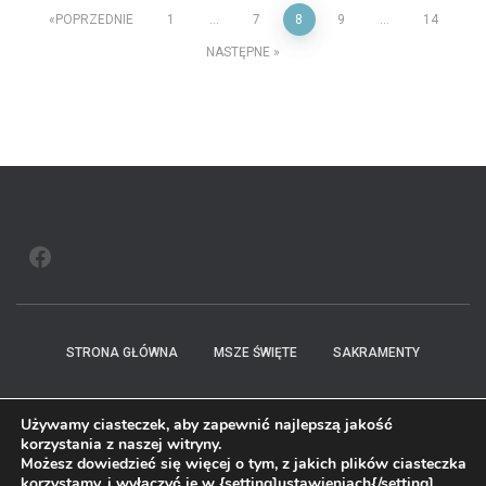
Stronicowanie
POPRZEDNIE
1
…
7
8
9
…
14
NASTĘPNE
wpisów
FACEBOOK
STRONA GŁÓWNA
MSZE ŚWIĘTE
SAKRAMENTY
OGŁOSZENIA
NOWENNA
WYDARZENIA
HISTORIA
Używamy ciasteczek, aby zapewnić najlepszą jakość
korzystania z naszej witryny.
KONTAKT
Możesz dowiedzieć się więcej o tym, z jakich plików ciasteczka
korzystamy, i wyłączyć je w {setting]ustawieniach{/setting].