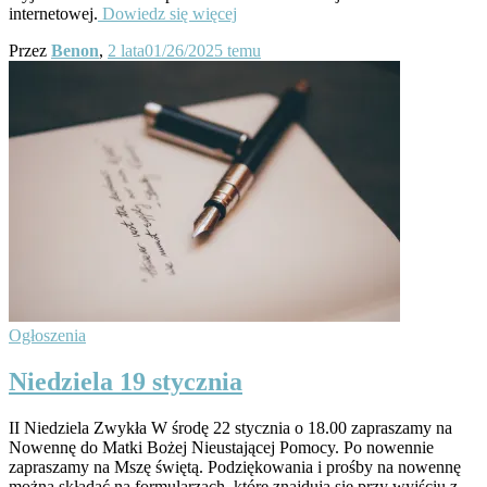
internetowej.
Dowiedz się więcej
Przez
Benon
,
2 lata
01/26/2025
temu
Ogłoszenia
Niedziela 19 stycznia
II Niedziela Zwykła W środę 22 stycznia o 18.00 zapraszamy na
Nowennę do Matki Bożej Nieustającej Pomocy. Po nowennie
zapraszamy na Mszę świętą. Podziękowania i prośby na nowennę
można składać na formularzach, które znajdują się przy wyjściu z