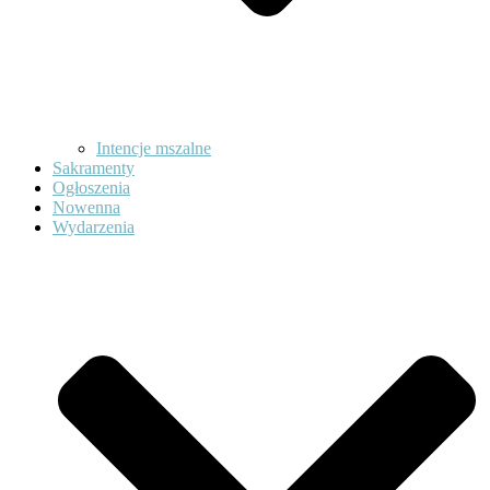
Intencje mszalne
Sakramenty
Ogłoszenia
Nowenna
Wydarzenia