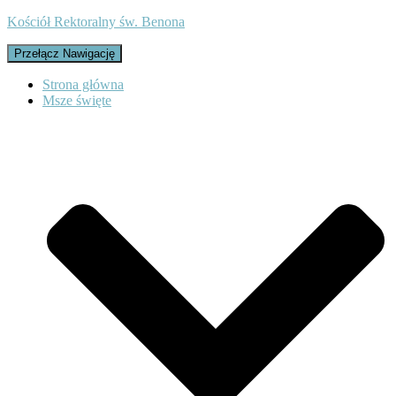
Kościół Rektoralny św. Benona
Przełącz Nawigację
Strona główna
Msze święte