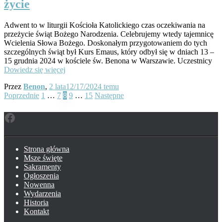
życie
Adwent to w liturgii Kościoła Katolickiego czas oczekiwania na
przeżycie świąt Bożego Narodzenia. Celebrujemy wtedy tajemnicę
Wcielenia Słowa Bożego. Doskonałym przygotowaniem do tych
szczególnych świąt był Kurs Emaus, który odbył się w dniach 13 –
15 grudnia 2024 w kościele św. Benona w Warszawie. Uczestnicy
Dowiedz się więcej
Przez
Benon
,
2 lata
12/17/2024
temu
Stronicowanie
Poprzednie
1
…
7
8
9
…
15
Następne
wpisów
Facebook
Strona główna
Msze święte
Sakramenty
Ogłoszenia
Nowenna
Wydarzenia
Historia
Kontakt