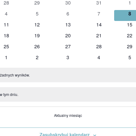
0
0
0
0
0
enia
28
29
30
31
1
wydarzenia
wydarzenia
wydarzenia
wydarzenia
wyd
0
0
0
0
0
4
5
6
7
8
wydarzenia
wydarzenia
wydarzenia
wydarzenia
wyd
0
0
0
0
0
11
12
13
14
15
wydarzenia
wydarzenia
wydarzenia
wydarzenia
wyd
0
0
0
0
0
18
19
20
21
22
wydarzenia
wydarzenia
wydarzenia
wydarzenia
wyd
0
0
0
0
0
25
26
27
28
29
wydarzenia
wydarzenia
wydarzenia
wydarzenia
wyd
0
0
0
0
0
1
2
3
4
5
wydarzenia
wydarzenia
wydarzenia
wydarzenia
wyd
 żadnych wyników.
w tym dniu.
Aktualny miesiąc
Zasubskrybuj kalendarz