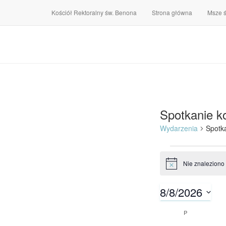
Kościół Rektoralny św. Benona
Strona główna
Msze 
Spotkanie ko
Wydarzenia
Spotka
Wydarz
Nie znaleziono
Powiadomienie
8/8/2026
Wybierz
Kalenda
P
PONIEDZIAŁE
datę.