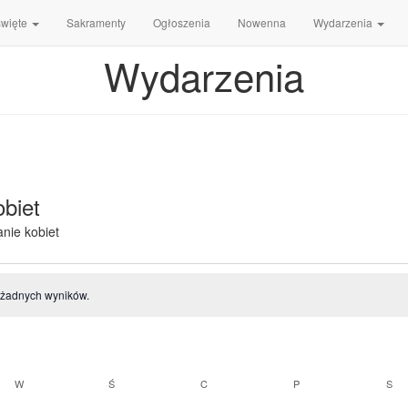
święte
Sakramenty
Ogłoszenia
Nowenna
Wydarzenia
Wydarzenia
biet
nie kobiet
enia
 żadnych wyników.
rz
K
W
WTOREK
Ś
ŚRODA
C
CZWARTEK
P
PIĄTEK
S
SO